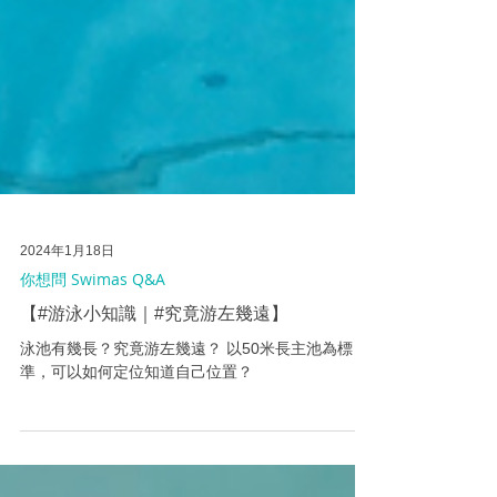
2024年1月18日
你想問 Swimas Q&A
【#游泳小知識｜#究竟游左幾遠】
泳池有幾長？究竟游左幾遠？ 以50米長主池為標
準，可以如何定位知道自己位置？