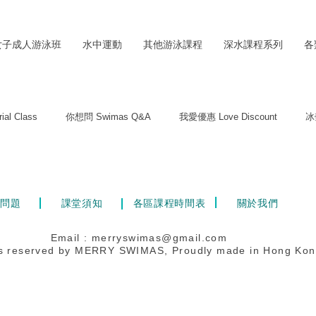
女子成人游泳班
水中運動
其他游泳課程
深水課程系列
各
al Class
你想問 Swimas Q&A
我愛優惠 Love Discount
冰壺
問題
課堂須知
各區課程時間表
關於我們
Email : merryswimas
@gmail.com
hts reserved by MERRY SWIMAS,
Proudly made in Hong Ko