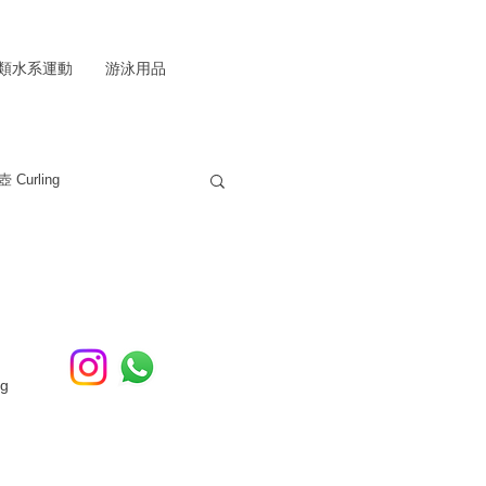
類水系運動
游泳用品
 Curling
ng