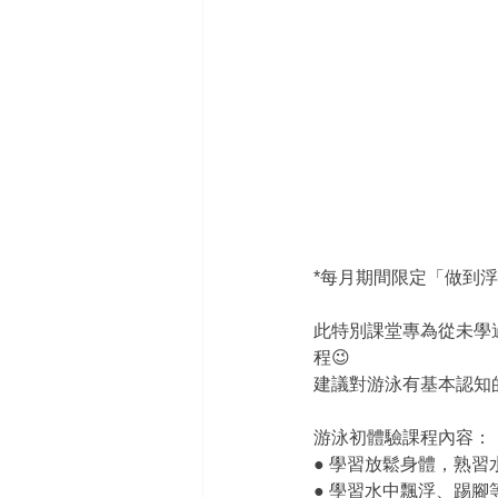
*每月期間限定「做到浮
此特別課堂專為從未學
程😉
建議對游泳有基本認知的
游泳初體驗課程內容：
● 學習放鬆身體，熟
● 學習水中飄浮、踢腳