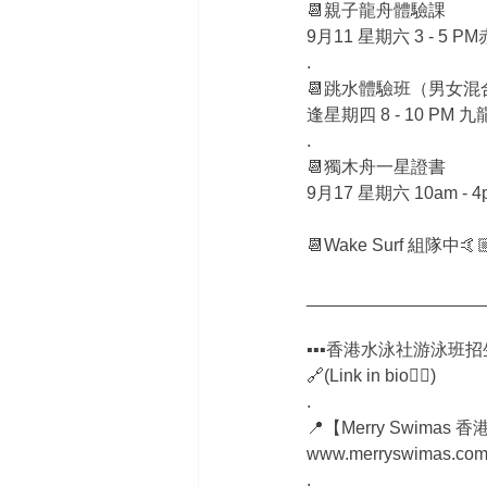
📆親子龍舟體驗課
9月11 星期六 3 - 5 P
.
📆跳水體驗班（男女混
逢星期四 8 - 10 PM
.
📆獨木舟一星證書
9月17 星期六 10am -
📆Wake Surf 組隊中🤙
__________________
▪▪▪香港水泳社游泳班招生
🔗(Link in bio☝🏻)
.
📍【Merry Swimas 
www.merryswimas.co
.