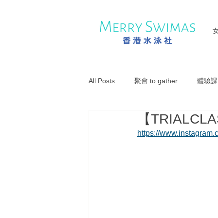
All Posts
聚會 to gather
體驗課 T
【TRIALC
https://www.instagra