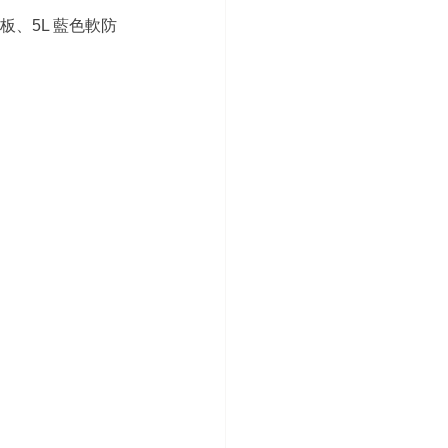
板、5L 藍色軟防