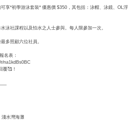
享*初學游泳套裝* 優惠價 $350，其包括：泳帽、泳鏡、OL浮
港水泳社課程以及怕水之人士參與。每人限參加一次。
練最多照顧六位社員。
上報名表：
com/r/na1kdBs0BC
覆🥰！
___
 PM 淺水灣海灘