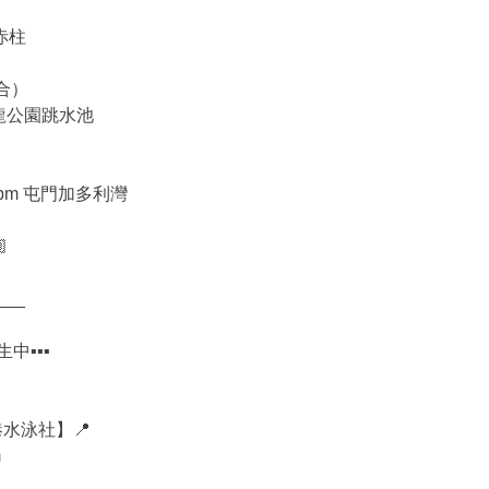
M赤柱
合）
 九龍公園跳水池
 4pm 屯門加多利灣

___
中▪▪▪
香港水泳社】📍
m