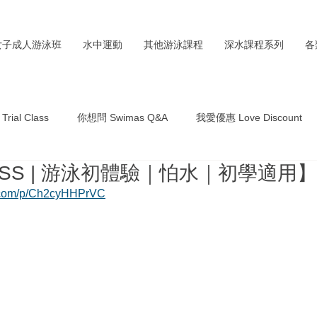
女子成人游泳班
水中運動
其他游泳課程
深水課程系列
各
rial Class
你想問 Swimas Q&A
我愛優惠 Love Discount
LASS | 游泳初體驗｜怕水｜初學適用】
m.com/p/Ch2cyHHPrVC