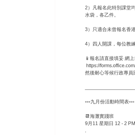
2）凡報名此特別課堂均可
水袋，各乙件。
3）只適合未曾報名香
4）四人開課，每位教
📱報名請直接填妥 網
 https://forms.office.
然後耐心等候行政專員回
__________________
▫️▫️▫️九月份活動時間表▫️▫️▫️
📆海灘實踐班
9月11 星期日 12 - 2
.