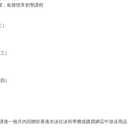
恐懼，銜接恆常初學課程
二）
期三）
期四）
體驗課後一個月內回贈於香港水泳社泳班學費或購買網店中游泳用品