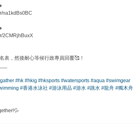

om/r/na1kdBs0BC

om/r/2CMRjhBuxX
報名表，然後耐心等候行政專員回覆🥰！
___
gather
#hk
#hkig
#hksports
#watersports
#aqua
#swimgear
wimming
#香港水泳社
#游泳用品
#游水
#跳水
#龍舟
#獨木舟
gether!💦