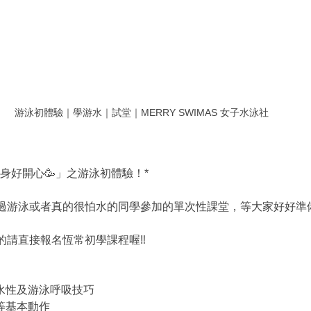
游泳初體驗｜學游水｜試堂｜MERRY SWIMAS 女子水泳社
身好開心🥳」之游泳初體驗！*
過游泳或者真的很怕水的同學參加的單次性課堂，等大家好好準
請直接報名恆常初學課程喔‼️
習水性及游泳呼吸技巧
等基本動作