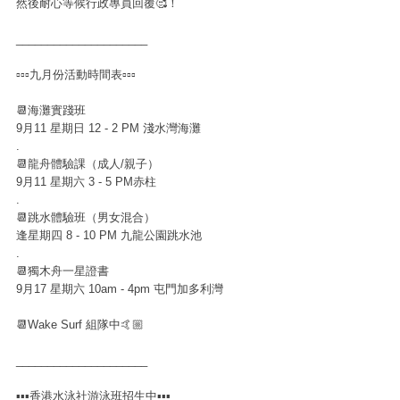
然後耐心等候行政專員回覆🥰！
_____________________
▫️▫️▫️九月份活動時間表▫️▫️▫️
📆海灘實踐班
9月11 星期日 12 - 2 PM 淺水灣海灘
.
📆龍舟體驗課（成人/親子）
9月11 星期六 3 - 5 PM赤柱
.
📆跳水體驗班（男女混合）
逢星期四 8 - 10 PM 九龍公園跳水池
.
📆獨木舟一星證書
9月17 星期六 10am - 4pm 屯門加多利灣
📆Wake Surf 組隊中🤙🏼
_____________________
▪▪▪香港水泳社游泳班招生中▪▪▪