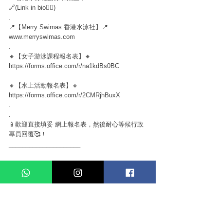
🔗(Link in bio☝🏻)
.
📍【Merry Swimas 香港水泳社】📍
www.merryswimas.com
.
🔸【女子游泳課程報名表】🔸
https://forms.office.com/r/na1kdBs0BC
🔸【水上活動報名表】🔸
https://forms.office.com/r/2CMRjhBuxX
.
.
📱歡迎直接填妥 網上報名表，然後耐心等候行政
專員回覆🥰！
_____________________
#merryswimas
#swimtogather
#hk
#hkig
#hksports
#
watersports
#aqua
#swimgear
#swimas
#girlsports
#
swimming
#香港水泳社
#游泳用品
#游水
#跳水
#龍
舟
#獨木舟
#海灘實踐
#letssea
.