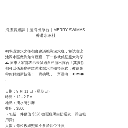
海灘實踐課｜游海出浮台｜MERRY SWIMAS 
香港水泳社
初學識游水之後都會建議挑戰深水班，嘗試喺泳
池深水區做到如何應變，下一步就係征服大海😤
🌊 原來大家都表示未試過自己游出浮台！其實你
都可以係海度輕鬆游水踩水同轉換泳式，教練會
帶你解鎖新技能！一齊挑戰，一齊游海！🐠🐟🐡 
·
日期：9 月 11 日（星期日）
時間：12 - 2 PM
地點：淺水灣沙灘
費用：$500
（包括一件價值 $328 微瑕疵黑白防曬衣、浮波租
用費）
人數：每位教練照顧不多於四位社員