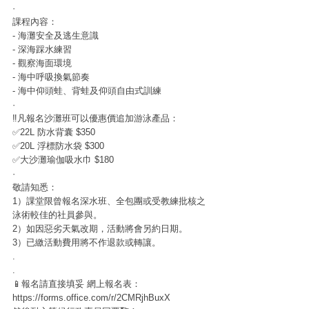
·
課程內容：
- 海灘安全及逃生意識
- 深海踩水練習
- 觀察海面環境
- 海中呼吸換氣節奏
- 海中仰頭蛙、背蛙及仰頭自由式訓練
·
‼️凡報名沙灘班可以優惠價追加游泳產品：
✅22L 防水背囊 $350
✅20L 浮標防水袋 $300
✅大沙灘瑜伽吸水巾 $180
·
敬請知悉：
1）課堂限曾報名深水班、全包團或受教練批核之
泳術較佳的社員參與。
2）如因惡劣天氣改期，活動將會另約日期。
3）已繳活動費用將不作退款或轉讓。
.
.
📱報名請直接填妥 網上報名表：
https://forms.office.com/r/2CMRjhBuxX