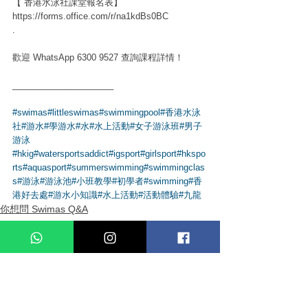
【 香港水泳社課堂報名表】
https://forms.office.com/r/na1kdBs0BC
.
歡迎 WhatsApp 6300 9527 查詢課程詳情！
_____________________
#swimas
#littleswimas
#swimmingpool
#香港水泳
社
#游水
#學游水
#水
#水上活動
#女子游泳班
#男子
游泳
#hkig
#watersportsaddict
#igsport
#girlsport
#hkspo
rts
#aquasport
#summerswimming
#swimmingclas
s
#游泳
#游泳池
#小班教學
#初學者
#swimming
#香
港好去處
#游水小知識
#水上活動
#活動體驗
#九龍
你想問 Swimas Q&A
查看全部
最新文章