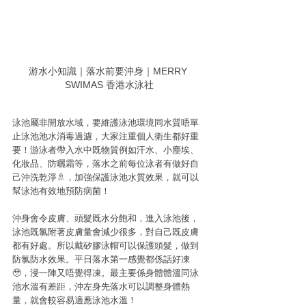
游水小知識｜落水前要沖身｜MERRY 
SWIMAS 香港水泳社
泳池屬非開放水域，要維護泳池環境同水質唔單
止泳池池水消毒過濾，大家注重個人衛生都好重
要！游泳者帶入水中既物質例如汗水、小塵埃、
化妝品、防曬霜等，落水之前每位泳者有做好自
己沖洗乾淨🚿，加強保護泳池水質效果，就可以
幫泳池有效地預防病菌！
沖身會令皮膚、頭髮既水分飽和，進入泳池後，
泳池既氯附著皮膚量會減少很多，對自己既皮膚
都有好處。所以戴矽膠泳帽可以保護頭髮，做到
防氯防水效果。平日落水第一感覺都係話好凍
🥹，浸一陣又唔覺得凍。最主要係身體體溫同泳
池水溫有差距，沖左身先落水可以調整身體熱
量，就會較容易適應泳池水溫！