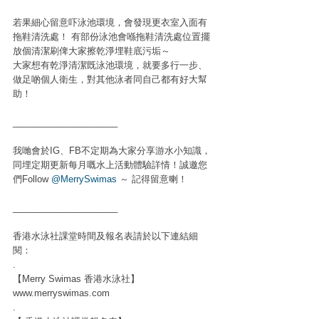
若果細心留意吓泳池環境，會發現更衣室入面有
拖鞋清洗處！ 有部份泳池會喺拖鞋清洗處位置擺
放個清潔刷俾大家擦乾淨埋鞋底污垢～
大家想有乾淨清潔既泳池環境，就要多行一步、
做足啲個人衛生，對其他泳者同自己都有好大幫
助！
_____________________
我哋會於IG、FB不定期為大家分享游水小知識，
同埋定期更新每月嘅水上活動體驗詳情！誠邀您
們Follow 
@MerrySwimas
 ～ 記得留意喇！
_____________________
香港水泳社課堂時間及報名表請於以下連結細
閱：
.
【Merry Swimas 香港水泳社】
www.merryswimas.com
.