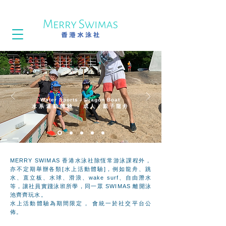
Water Sports - Dragon Boat
水系運動體驗
-
​ 成人｜親子龍舟
MERRY SWIMAS 香港水泳社除恆常游泳課程外，
亦不定期舉辦各類[水上活動體驗]，例如龍舟、跳
水、直立板、水球、滑浪、wake surf、自由潛水
等，讓社員實踐泳班所學，同一眾 SWIMAS 離開泳
池齊齊玩水。
水上活動體驗為期間限定， 會統一於社交平台公
佈。