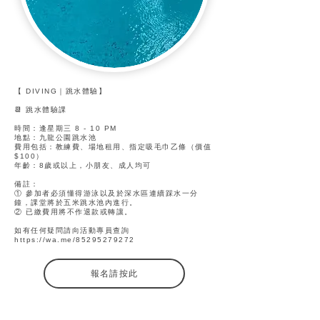
【 DIVING｜跳水體驗】
📆 跳水體驗課
時間：逢星期三 8 - 10 PM
地點：九龍公園跳水池
費用包括：教練費、場地租用、指定吸毛巾乙條（價值
$100）
年齡：8歲或以上，小朋友、成人均可
備註：
① 參加者必須懂得游泳以及於深水區連續踩水一分
鐘，課堂將於五米跳水池內進行。
② 已繳費用將不作退款或轉讓。
如有任何疑問請向活動專員查詢
https://wa.me/85295279272
報名請按此