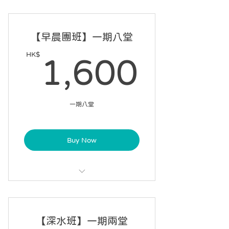
每課 60 分鐘，每星期一課
不設請假
【早晨團班】一期八堂
5 星期內完成 3 課
HK$
1,60
1,600
於已成團恆常初學泳班時間表內自選
課堂時間
一期八堂
Buy Now
每課 60 分鐘，每星期一課
可請假 2 次
【深水班】一期兩堂