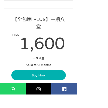
每課 60 分鐘，每星期一課
可請假 2 次
【全包團 PLUS】一期八
12 星期內完成 10 課
堂
自選課堂開始日期
HK$
1,60
1,600
一期八堂
Valid for 2 months
Buy Now
每課 90 分鐘，每星期兩課
兩個月課堂期限內完成一期課程