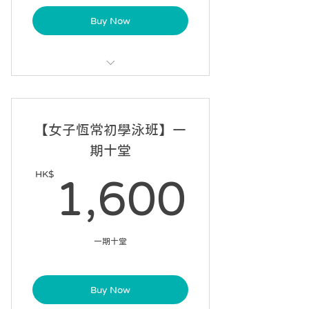
Buy Now
每課 60 分鐘，每星期一課
可請假 2 次
【女子恆常初學泳班】一
9 星期內完成 7 課
期十堂
自選課堂開始日期
HK$
1,60
1,600
一期十堂
Buy Now