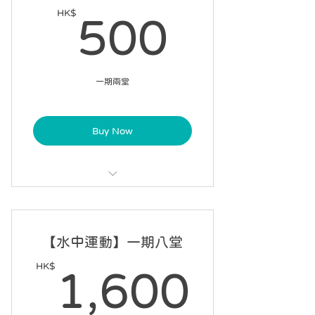
9 星期內完成 7 課
HK$
500H
500
統一課程期限，每月第一星期開始課
程
一期兩堂
Buy Now
每課 60 分鐘，連續兩課
不設請假
【水中運動】一期八堂
指定課程日期
HK$
1,60
1,600