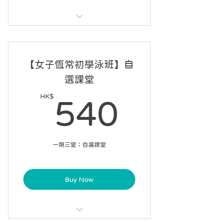
每課 60 分鐘，每星期兩課
可請假 3 次
【女子恆常初學泳班】自
6 星期內完成 10 課
選課堂
自選課堂開始日期
HK$
540H
540
一期三堂；自選課堂
Buy Now