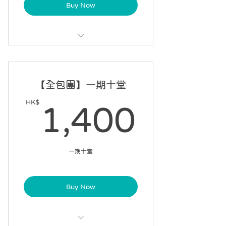
Buy Now
每課 60 分鐘，每星期一課
可請假 1 次
【全包團】一期十堂
7 星期內完成 6 課
HK$
1,40
1,400
自選課堂開始日期
一期十堂
Buy Now