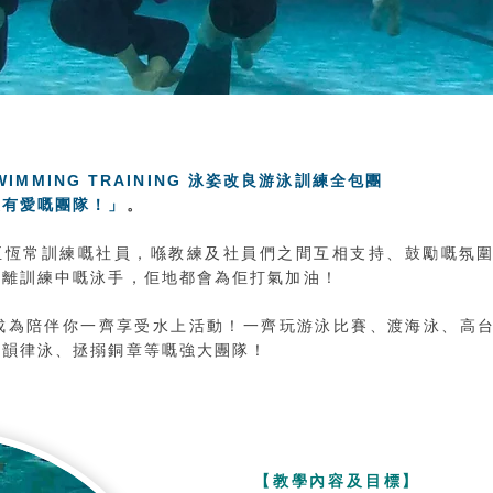
 SWIMMING TRAINING 泳姿改良游泳訓練全包團
最有愛嘅團隊！」
。
至恆常訓練嘅社員，喺教練及社員們之間互相支持、鼓勵嘅氛
離訓練中嘅泳手，佢地都會為佢打氣加油！​
將成為陪伴你一齊享受水上活動！一齊玩游泳比賽、渡海泳、高
、韻律泳、拯搦銅章等嘅強大團隊！
【​教學內容及目標​】​