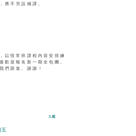
，將不另設補課。
，以恆常班課程內容安排練
後歡迎報名新一期全包團。
給我們跟進。謝謝！
香港
九龍
期五