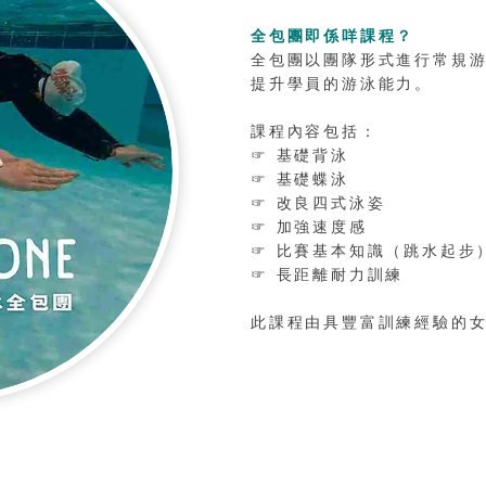
全包團即係咩課程？
全包團以團隊形式進行常規
提升學員的游泳能力。
課程內容包括：
☞ 基礎背泳
☞ 基礎蝶泳
☞ 改良四式泳姿
☞ 加強速度感
☞ 比賽基本知識（跳水起步
☞
長距離耐力訓練
此課程由具豐富訓練經驗的