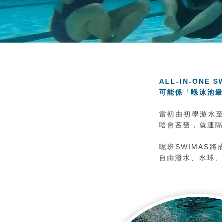
ALL-IN-ONE
可能係「喺泳池
當初由初學游水
唔會吝嗇，就連隔
呢班SWIMAS
自由潛水、水球