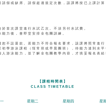
日請假或缺席、請假超過規定次數，該課將按已上課計算
】
會於首次課堂進行水試乙次。不須另付水試費。
泳能力後，會即堂安排全包團訓練。​
費恕不設退款。
若能力不符合報名要求，該課將照常進行
至初學游泳課程（恆常班或早晨團班），待能力達到水平
實個人游泳能力，並了解全包團教學內容，才填妥報名表
【課程時間表】
CLASS TIMETABLE
期一
星期二
星期四
星