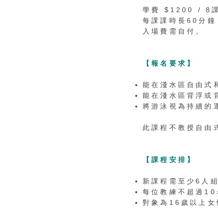
學費 $1200 / 
每課課時長60分鐘
入場費需自付。
【報名要求】
能在淺水區自由式
能在淺水區背浮或
將游泳視為持續的運
此課程不教授自由
【課程安排】
新課程需至少6人
每位教練不超過10
對象為16歲以上女