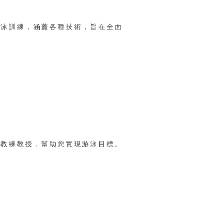
游泳訓練，涵蓋各種技術，旨在全面
）
女教練教授，幫助您實現游泳目標。