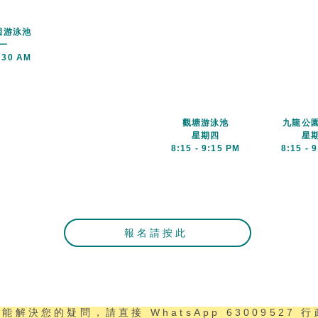
游泳池​
一
:30 AM
維多利亞公園
游泳池​
觀塘游泳池​
九龍公園
星期二
星期四
星
8 - 9 PM
8:15 - 9:15 PM
8:15 - 
報名請按此
未能解決您的疑問，請直接
WhatsApp
63009527
行