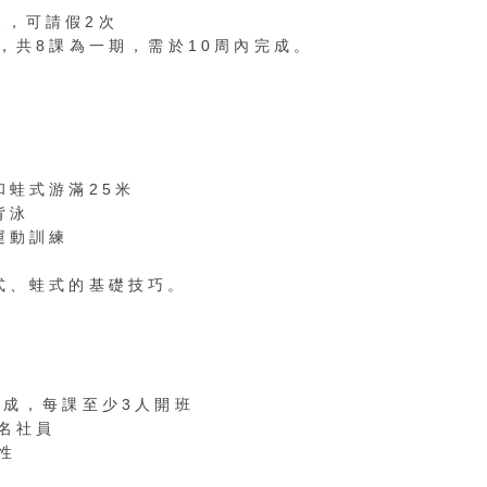
8課，可請假2次
，共8課為一期，需於10周內完成。
和蛙式游滿25米
背泳
動訓練​​
式、蛙式的基礎技巧。
組成，每課至少3人開班
名社員
性