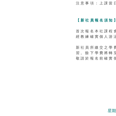
注意事項：上課當
【新社員報名須知
首次報名本社課程
經教練確實個人游
新社員所繳交之學
習。
餘下學費將轉
​敬請於報名前確
星