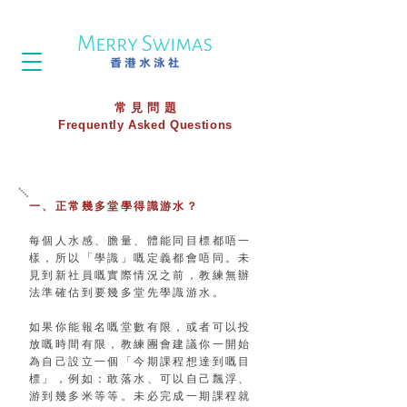
常 見 問 題
Frequently Asked Questions
一、正常幾多堂學得識游水？
每個人水感、膽量、體能同目標都唔一
樣，所以「學識」嘅定義都會唔同。未
見到新社員嘅實際情況之前，教練無辦
法準確估到要幾多堂先學識游水。
如果你能報名嘅堂數有限，或者可以投
放嘅時間有限，教練團會建議你一開始
為自己設立一個「今期課程想達到嘅目
標」，例如：敢落水、可以自己飄浮、
游到幾多米等等。未必完成一期課程就