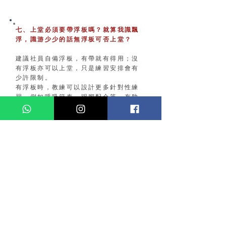
​七、上堂必須要帶浮板嗎？就算我識飄
浮，識游少少的話無浮板可否上堂？
建議社員自備浮板，有帶就有得用；沒
有浮板亦可以上堂，只是練習安排會有
少許限制。
有浮板時，教練可以設計更多針對性練
習，例如呼吸節奏、踢腳配合等，有助
你更快建立穩定動作。
浮具只屬輔助工具，情況有少少似學踩
單車用輔助轆——無輔助轆一樣可以
學，但跌倒機會可能較多，掌握技巧所
需時間亦可能較長。
​本社為社員們能夠便攜浮板，特別設計
美觀又實用嘅心型浮板！歡迎於報名表
內加購或聯繫行政專員購買。