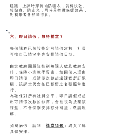
建議：
上課時穿長袖防曬衣，質料快乾、
較貼身、防走光，同時具輕微保暖效果，
對初學者會舒適得多。
六、即日請假，無得補堂？
每個課程已預設指定可請假次數，社員
可按自己情況事先安排請假日期。
由於教練團嚴謹控制每課人數及教練安
排，保障小班教學質素，如因個人理由
即日請假，或請假次數超過課程所訂限
額，該課堂仍會按已預留之名額照常進
行。
為確保對所有社員公平，即日請假或超
出可請假次數的缺席，會被視為放棄該
課堂，不會個別安排額外補堂，敬請理
解。
如屬病假，請到「
課堂須知
」網頁了解
具體安排。