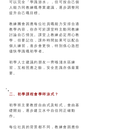
可以完全「學識游水」，但可按自己個
人能力同教練嘅專業建議，逐步調整同
提升自己嘅目標。
教練團會因應每位社員嘅能力安排合適
教學內容，你亦可於課堂時主動同教練
討論自己情況。課堂上教練必定用心教
學，但要記住，課外時間如果可以配合
個人練習，進步會更快，特別係心急想
儘快學識嘅初學者。
初學人士建議約朋友一齊喺淺水區練
習，互相照應之餘，安全意識亦係最重
要。
二、初學課程會學咩泳式？
初學班主要教授自由式及蛙式，會由基
礎開始，逐步建立水中自信同正確動
作。
每位社員的背景都不同，教練會因應你