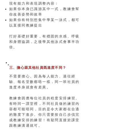
現有能力和表現調整內容：
如果你本身已識游其中一式，教練會幫
你改善姿勢和效率
如果你有特別想集中學某一泳式，都可
以直接同教練提出
打好基礎好重要，有穩固的水感、呼吸
和身體協調，之後學其他泳式會事半功
倍。
三、擔心跟其他社員既進度不同？​
不
需要
擔心。
因為每人能力、過往經
驗、報名堂數都唔一樣，同一班社員的
進度本身就會有差異。
教練會因應每位社員的程度安排練習。
有時同一課堂裡，不同社員做的練習內
容都可能唔同，目的是令大家都在合適
的難度下進步。你只需要按自己步伐完
成教練安排的練習！有疑問直接於課堂
跟教練溝通就可。