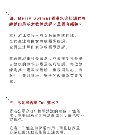
四、Merry Swimas香港水泳社課程教
練係由男或女教練授課？是否有經驗？
本社游泳課程只有女教練團隊授課。
全女生泳班由女教練團隊授課。
全男生泳班由女教練團隊授課。
教練團經由社長嚴選，並會接受社長親
自教授的教學步驟及技巧培訓。每位教
練均具一定教學經驗，重視同理心、有
耐性，並以細緻、安全的教學為首要考
慮。
五、泳池可否著 Tee 落水？
香港公眾泳池​
可攜帶清潔的白色 T 恤落
水，主要因為池水有漂白成分，白色較不
易甩色。
注意：T 恤並無保暖作用，而且較厚重，
容易阻礙活動及影響上課表現。