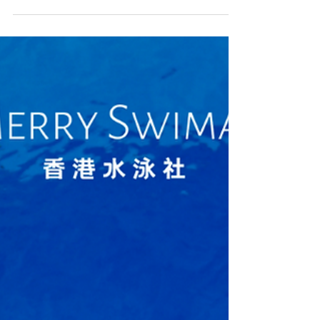
人生！將浮板交比我哋回收，仲可獲贈 Skinxercise
運動手工番梘乙個（價值$68） 數量有限，送完即
止。