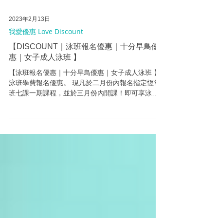
2023年2月13日
我愛優惠 Love Discount
【DISCOUNT｜泳班報名優惠｜十分早鳥優
惠｜女子成人泳班 】
【泳班報名優惠｜十分早鳥優惠｜女子成人泳班 】
泳班學費報名優惠。 現凡於二月份內報名指定恆常
班七課一期課程，並於三月份內開課！即可享泳班
學費$50減免 ！更會隨機送贈 游泳用品乙件。