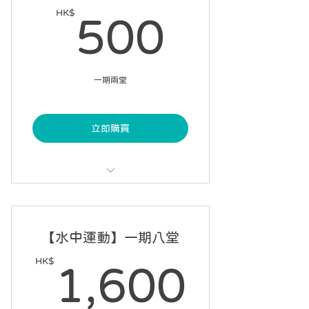
9 星期內完成 7 課
HK$
500H
500
統一課程期限，每月第一星期開始課
程
一期兩堂
立即購買
每課 60 分鐘，連續兩課
不設請假
【水中運動】一期八堂
指定課程日期
HK$
1,60
1,600