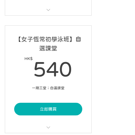
每課 60 分鐘，每星期兩課
可請假 3 次
【女子恆常初學泳班】自
6 星期內完成 10 課
選課堂
自選課堂開始日期
HK$
540H
540
一期三堂；自選課堂
立即購買