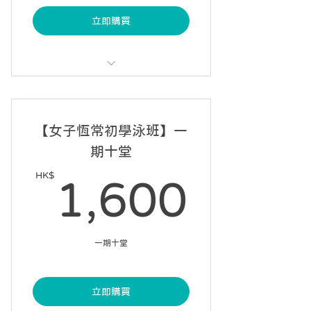
立即購買
每課 60 分鐘，每星期一課
可請假 2 次
【女子恆常初學泳班】一
9 星期內完成 7 課
期十堂
自選課堂開始日期
HK$
1,60
1,600
一期十堂
立即購買