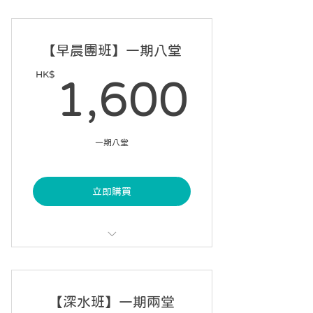
每課 60 分鐘，每星期一課
不設請假
【早晨團班】一期八堂
5 星期內完成 3 課
HK$
1,60
1,600
於已成團恆常初學泳班時間表內自選
課堂時間
一期八堂
立即購買
每課 60 分鐘，每星期一課
可請假 2 次
【深水班】一期兩堂