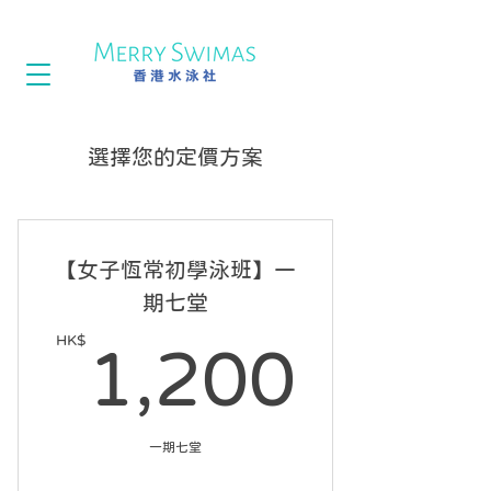
選擇您的定價方案
【女子恆常初學泳班】一
期七堂
HK$
1,20
1,200
一期七堂