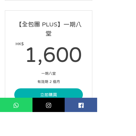
每課 60 分鐘，每星期一課
可請假 2 次
【全包團 PLUS】一期八
12 星期內完成 10 課
堂
自選課堂開始日期
HK$
1,60
1,600
一期八堂
有效期 2 個月
立即購買
每課 90 分鐘，每星期兩課
兩個月課堂期限內完成一期課程