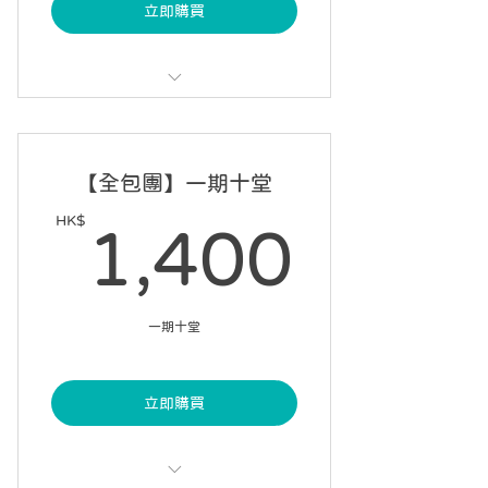
立即購買
每課 60 分鐘，每星期一課
可請假 1 次
【全包團】一期十堂
7 星期內完成 6 課
HK$
1,40
1,400
自選課堂開始日期
一期十堂
立即購買