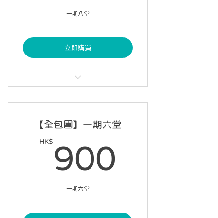
一期八堂
立即購買
每課 60 分鐘，每星期一課
可請假 2 次
【全包團】一期六堂
10 星期內完成 8 課
HK$
900H
900
一期六堂